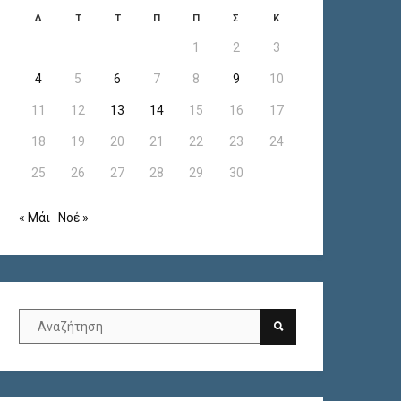
Δ
Τ
Τ
Π
Π
Σ
Κ
1
2
3
4
5
6
7
8
9
10
11
12
13
14
15
16
17
18
19
20
21
22
23
24
25
26
27
28
29
30
« Μάι
Νοέ »