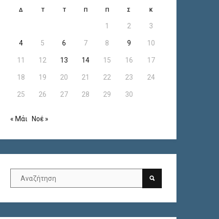
Δ
Τ
Τ
Π
Π
Σ
Κ
1
2
3
4
5
6
7
8
9
10
11
12
13
14
15
16
17
18
19
20
21
22
23
24
25
26
27
28
29
30
« Μάι
Νοέ »