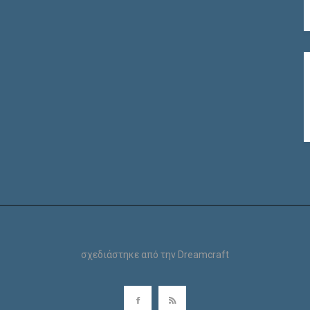
σχεδιάστηκε από την
Dreamcraft