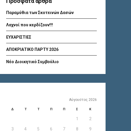
Πρόσφατα άρθρα
Παραμύθια των Σκοτεινών Δασών
Λαχνοί που κερδίζουν!!!
ΕΥΧΑΡΙΣΤΙΕΣ
ΑΠΟΚΡΙΑΤΙΚΟ ΠΑΡΤΥ 2026
Νέο Διοικητικό Συμβούλιο
Αύγουστος 2026
Δ
Τ
Τ
Π
Π
Σ
Κ
1
2
3
4
5
6
7
8
9