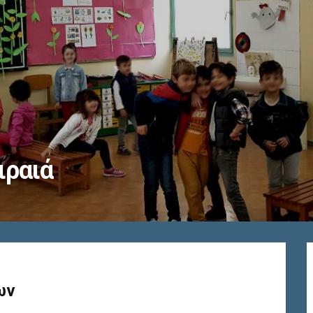
ικό σχολείο
ων