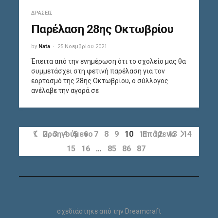
ΔΡΆΣΕΙΣ
Παρέλαση 28ης Οκτωβρίου
by
Nata
25 Νοεμβρίου 2021
Έπειτα από την ενημέρωση ότι το σχολείο μας θα
συμμετάσχει στη φετινή παρέλαση για τον
εορτασμό της 28ης Οκτωβρίου, ο σύλλογος
ανέλαβε την αγορά σε
1
Προηγούμενο
2
3
4
5
6
7
8
9
10
11
Επόμενο
12
13
14
15
16
…
85
86
87
σχεδιάστηκε από την
Dreamcraft