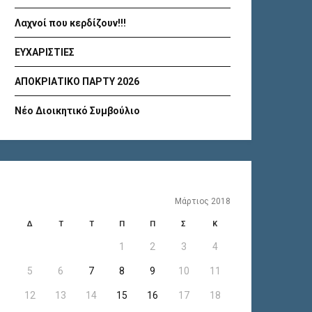
Λαχνοί που κερδίζουν!!!
ΕΥΧΑΡΙΣΤΙΕΣ
ΑΠΟΚΡΙΑΤΙΚΟ ΠΑΡΤΥ 2026
Νέο Διοικητικό Συμβούλιο
Μάρτιος 2018
Δ
Τ
Τ
Π
Π
Σ
Κ
1
2
3
4
5
6
7
8
9
10
11
12
13
14
15
16
17
18