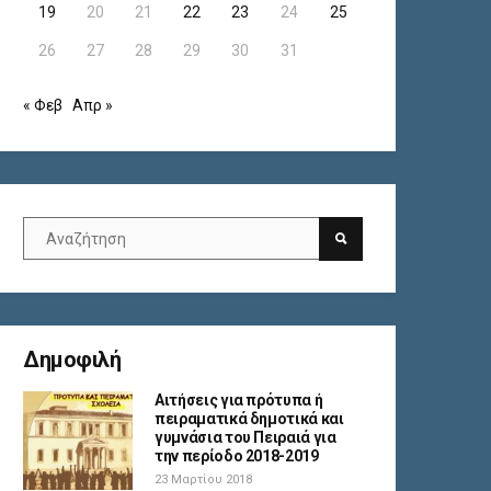
19
20
21
22
23
24
25
26
27
28
29
30
31
« Φεβ
Απρ »
Δημοφιλή
Αιτήσεις για πρότυπα ή
πειραματικά δημοτικά και
γυμνάσια του Πειραιά για
την περίοδο 2018-2019
23 Μαρτίου 2018