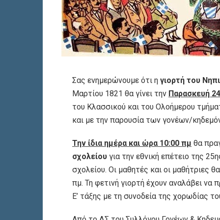
Σας ενημερώνουμε ότι η
γιορτή του Νηπ
Μαρτίου 1821 θα γίνει την
Παρασκευή 24
του Κλασσικού και του Ολοήμερου τμήμα
και με την παρουσία των γονέων/κηδεμό
Την ίδια ημέρα και ώρα 10:00 πμ
θα πρα
σχολείου
για την εθνική επέτειο της 2
σχολείου. Οι μαθητές και οι μαθήτριες θ
πμ. Τη φετινή γιορτή έχουν αναλάβει να 
Ε’ τάξης με τη συνοδεία της χορωδίας το
Από το ΔΣ του Συλλόγου Γονέων & Κηδε