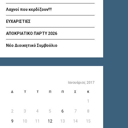
Λαχνοί που κερδίζουν!!!
ΕΥΧΑΡΙΣΤΙΕΣ
ΑΠΟΚΡΙΑΤΙΚΟ ΠΑΡΤΥ 2026
Νέο Διοικητικό Συμβούλιο
Ιανουάριος 2017
Δ
Τ
Τ
Π
Π
Σ
Κ
1
2
3
4
5
6
7
8
9
10
11
12
13
14
15