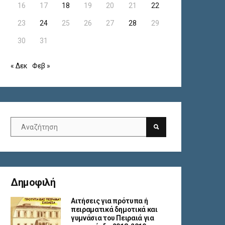
16
17
18
19
20
21
22
23
24
25
26
27
28
29
30
31
« Δεκ
Φεβ »
Δημοφιλή
Αιτήσεις για πρότυπα ή
πειραματικά δημοτικά και
γυμνάσια του Πειραιά για