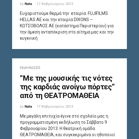
by
Nata
17 Φεβρουαρίου 2013
Ευχαριστούμε θερμά την εταιρία FUJIFILMS
HELLAS ΑΕ και την εταιρία DIXONS –
ΚΩΤΣΟΒΟΛΟΣ ΑΕ (κατάστημα Περιστερίου) για
την άμεση ανταπόκριση στο αίτημα μας και την
ευγενική
ΕΚΔΗΛΏΣΕΙΣ
“Με της μουσικής τις νότες
της καρδιάς ανοίγω πόρτες”
από τη ΘΕΑΤΡΟΜΑΘΕΙΑ
by
Nata
17 Φεβρουαρίου 2013
Με μεγάλη επιτυχία έγινε στο σχολείο μας η
προγραμματισμένη εκδήλωση το Σάββατο 9
Φεβρουαρίου 2013. Η θεατρική ομάδα
ΘΕΑΤΡΟΜΑΘΕΙΑ, και συγκεκριμένα οι ηθοποιοί