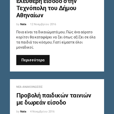
ελεύθερη είσοδο στην
Τεχνόπολη του Δήμου
Αθηναίων
by
Nata
12 Νοεμβρίου 2016
Ποια είναι τα δικαιώματά μου; Πώς ένα αόρατο
κορίτσι θα καταφέρει να ζει όπως αξίζει σε όλα
τα παιδιά του κόσμου; Γιατί είμαστε όλοι
μοναδικοί;
Περισσότερα
ΝΈΑ-ΑΝΑΚΟΙΝΏΣΕΙΣ
Προβολή παιδικών ταινιών
με δωρεάν είσοδο
by
Nata
4 Νοεμβρίου 2016