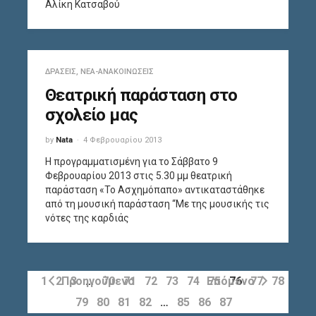
Αλίκη Κατσαβού
ΔΡΆΣΕΙΣ
,
ΝΈΑ-ΑΝΑΚΟΙΝΏΣΕΙΣ
Θεατρική παράσταση στο
σχολείο μας
by
Nata
4 Φεβρουαρίου 2013
Η προγραμματισμένη για το Σάββατο 9
Φεβρουαρίου 2013 στις 5.30 μμ θεατρική
παράσταση «Το Ασχημόπαπο» αντικαταστάθηκε
από τη μουσική παράσταση “Με της μουσικής τις
νότες της καρδιάς
1
2
Προηγούμενο
3
…
70
71
72
73
74
Επόμενο
75
76
77
78
79
80
81
82
…
85
86
87