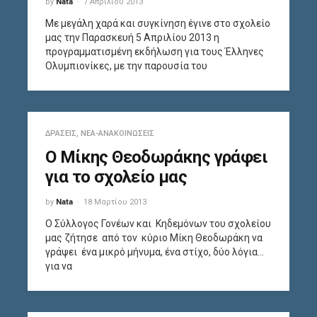
by
Nata
7 Απριλίου 2013
Με μεγάλη χαρά και συγκίνηση έγινε στο σχολείο
μας την Παρασκευή 5 Απριλίου 2013 η
προγραμματισμένη εκδήλωση για τους Έλληνες
Ολυμπιονίκες, με την παρουσία του
ΔΡΆΣΕΙΣ
,
ΝΈΑ-ΑΝΑΚΟΙΝΏΣΕΙΣ
Ο Μίκης Θεοδωράκης γράφει
για το σχολείο μας
by
Nata
18 Μαρτίου 2013
Ο Σύλλογος Γονέων και Κηδεμόνων του σχολείου
μας ζήτησε από τον κύριο Μίκη Θεοδωράκη να
γράψει ένα μικρό μήνυμα, ένα στίχο, δύο λόγια…
για να