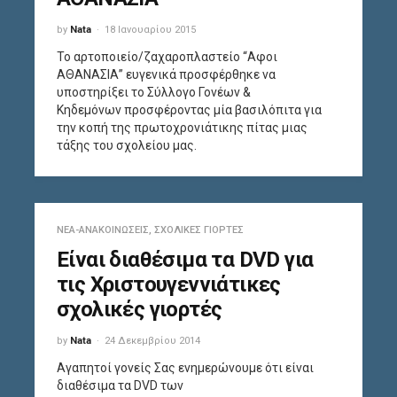
by
Nata
18 Ιανουαρίου 2015
Το αρτοποιείο/ζαχαροπλαστείο “Αφοι
ΑΘΑΝΑΣΙΑ” ευγενικά προσφέρθηκε να
υποστηρίξει το Σύλλογο Γονέων &
Κηδεμόνων προσφέροντας μία βασιλόπιτα για
την κοπή της πρωτοχρονιάτικης πίτας μιας
τάξης του σχολείου μας.
ΝΈΑ-ΑΝΑΚΟΙΝΏΣΕΙΣ
,
ΣΧΟΛΙΚΈΣ ΓΙΟΡΤΈΣ
Είναι διαθέσιμα τα DVD για
τις Χριστουγεννιάτικες
σχολικές γιορτές
by
Nata
24 Δεκεμβρίου 2014
Αγαπητοί γονείς Σας ενημερώνουμε ότι είναι
διαθέσιμα τα DVD των