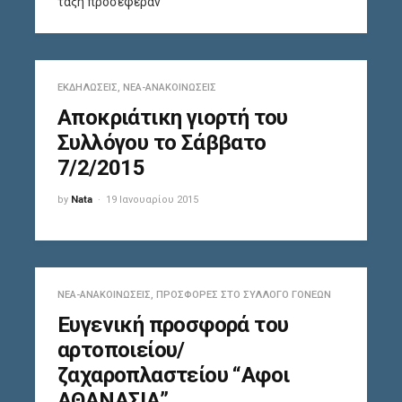
τάξη προσέφεραν
ΕΚΔΗΛΏΣΕΙΣ
,
ΝΈΑ-ΑΝΑΚΟΙΝΏΣΕΙΣ
Αποκριάτικη γιορτή του
Συλλόγου το Σάββατο
7/2/2015
by
Nata
19 Ιανουαρίου 2015
ΝΈΑ-ΑΝΑΚΟΙΝΏΣΕΙΣ
,
ΠΡΟΣΦΟΡΈΣ ΣΤΟ ΣΎΛΛΟΓΟ ΓΟΝΈΩΝ
Ευγενική προσφορά του
αρτοποιείου/
ζαχαροπλαστείου “Αφοι
ΑΘΑΝΑΣΙΑ”