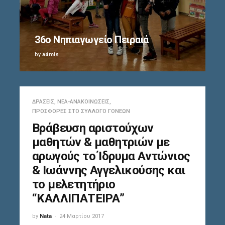
36o Νηπιαγωγείο Πειραιά
by
admin
ΔΡΆΣΕΙΣ
,
ΝΈΑ-ΑΝΑΚΟΙΝΏΣΕΙΣ
,
ΠΡΟΣΦΟΡΈΣ ΣΤΟ ΣΎΛΛΟΓΟ ΓΟΝΈΩΝ
Βράβευση αριστούχων
μαθητών & μαθητριών με
αρωγούς το Ίδρυμα Αντώνιος
& Ιωάννης Αγγελικούσης και
το μελετητήριο
“ΚΑΛΛΙΠΑΤΕΙΡΑ”
by
Nata
24 Μαρτίου 2017