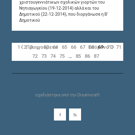
χριστουγεννιάτικων σχολικών γιορτών του
Νηπιαγωγείου (19-12-2014) αλλά και του
Δημοτικού (22-12-2014), που διοργάνωσε η Β’
Δημοτικού
1
2
Προηγούμενο
3
…
63
64
65
66
67
Επόμενο
68
69
70
71
72
73
74
75
…
85
86
87
σχεδιάστηκε από την
Dreamcraft