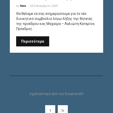
by
Nata
18 Σεπτεμβρίου 2025
Θα θελαμε να σας ενημερώσουμε για το νέο
διοικητικό συμβούλιο λόγω λήξης της θητείας
της προέδρου κας Μαχαίρα – Λαλιώτη Κατερίνα.
Πρόεδρος :
Περισσότερα
σχεδιάστηκε από την
Dreamcraft