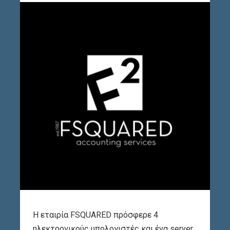
Η εταιρία FSQUARED πρόσφερε 4
ηλεκτρονικούς υπολογιστές και ένα server