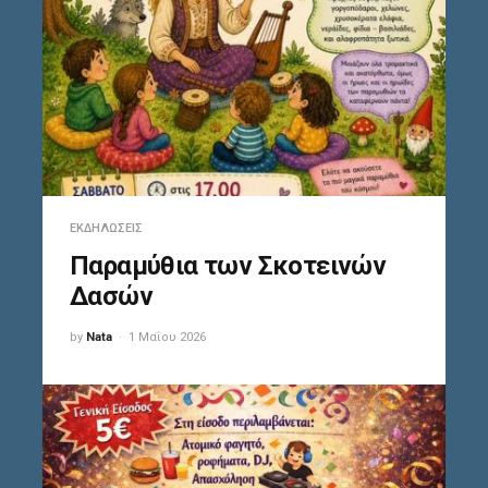
ΕΚΔΗΛΏΣΕΙΣ
Παραμύθια των Σκοτεινών
Δασών
by
Nata
1 Μαΐου 2026