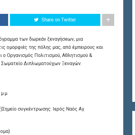
Share on Twitter
ρόγραμμα των δωρεάν ξεναγήσεων, μια
τις ομορφιές της πόλης μας, από έμπειρους και
ι ο Οργανισμός Πολιτισμού, Αθλητισμού &
το Σωματείο Διπλωματούχων Ξεναγών.
μ.μ.
ημείο συγκέντρωσης: Ιερός Ναός Αγ.
τομα)