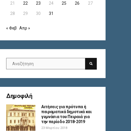
21
22
23
24
25
26
27
28
29
30
31
« Φεβ
Απρ »
Δημοφιλή
Αιτήσεις για πρότυπα ή
πειραματικά δημοτικά και
γυμνάσια του Πειραιά για
την περίοδο 2018-2019
23 Μαρτίου 2018