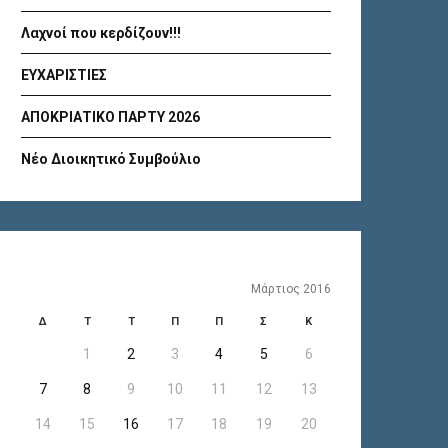
Λαχνοί που κερδίζουν!!!
ΕΥΧΑΡΙΣΤΙΕΣ
ΑΠΟΚΡΙΑΤΙΚΟ ΠΑΡΤΥ 2026
Νέο Διοικητικό Συμβούλιο
Μάρτιος 2016
Δ
Τ
Τ
Π
Π
Σ
Κ
1
2
3
4
5
6
7
8
9
10
11
12
13
14
15
16
17
18
19
20