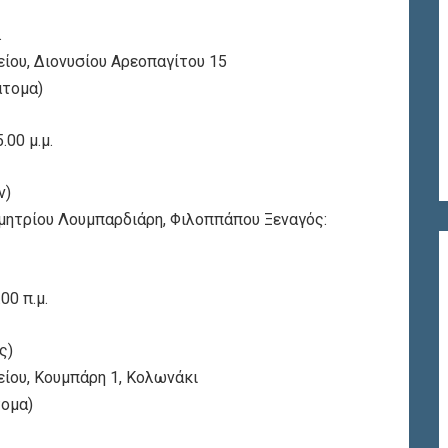
.
ίου, Διονυσίου Αρεοπαγίτου 15
άτομα)
00 μ.μ.
ν)
ημητρίου Λουμπαρδιάρη, Φιλοππάπου Ξεναγός:
00 π.μ.
ς)
ίου, Κουμπάρη 1, Κολωνάκι
τομα)