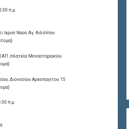
.30 π.μ.
ι Ιερού Ναού Αγ. Φιλίππου
άτομα)
ΗΣΑΠ ,πλατεία Μοναστηρακίου
τομα)
.
ίου, Διονυσίου Αρεοπαγίτου 15
τομα)
30 π.μ.
α