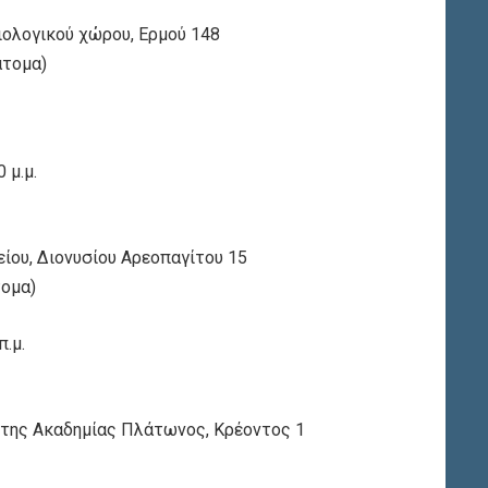
ιολογικού χώρου, Ερμού 148
άτομα)
 μ.μ.
ίου, Διονυσίου Αρεοπαγίτου 15
τομα)
.μ.
 της Ακαδημίας Πλάτωνος, Κρέοντος 1