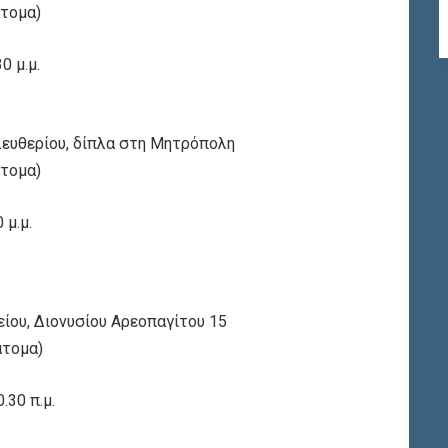
άτομα)
0 μ.μ.
λευθερίου, δίπλα στη Μητρόπολη
άτομα)
 μ.μ.
ίου, Διονυσίου Αρεοπαγίτου 15
άτομα)
.30 π.μ.