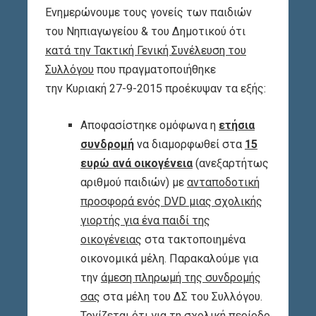
Ενημερώνουμε τους γονείς των παιδιών
του Νηπιαγωγείου & του Δημοτικού ότι
κατά την
Τακτική Γενική Συνέλευση του
Συλλόγου
που πραγματοποιήθηκε
την Κυριακή 27-9-2015 προέκυψαν τα εξής:
Αποφασίστηκε ομόφωνα η
ετήσια
συνδρομή
να διαμορφωθεί στα
15
ευρώ ανά οικογένεια
(ανεξαρτήτως
αριθμού παιδιών) με
ανταποδοτική
προσφορά ενός
DVD
μιας σχολικής
γιορτής για ένα παιδί της
οικογένειας
στα τακτοποιημένα
οικονομικά μέλη. Παρακαλούμε για
την
άμεση πληρωμή της συνδρομής
σας
στα μέλη του ΔΣ του Συλλόγου.
Τονίζεται ότι για τη σχολική περίοδο