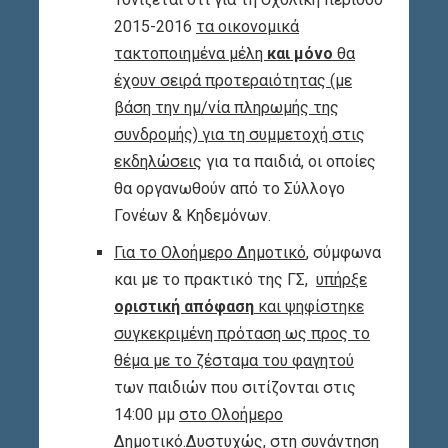
2015-2016
τα οικονομικά
τακτοποιημένα μέλη
και μόνο
θα
έχουν σειρά προτεραιότητας (με
βάση την ημ/νία πληρωμής της
συνδρομής) για τη συμμετοχή στις
εκδηλώσεις
για τα παιδιά, οι οποίες
θα οργανωθούν από το Σύλλογο
Γονέων & Κηδεμόνων.
Για το Ολοήμερο Δημοτικό
, σύμφωνα
και με το πρακτικό της ΓΣ,
υπήρξε
οριστική απόφαση
και ψηφίστηκε
συγκεκριμένη πρόταση ως προς το
θέμα με το ζέσταμα του φαγητού
των παιδιών που σιτίζονται στις
14:00 μμ
στο Ολοήμερο
Δημοτικό
.
Δυστυχώς
, στη συνάντηση