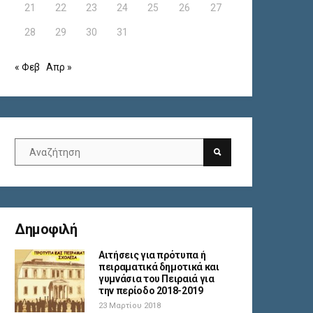
21
22
23
24
25
26
27
28
29
30
31
« Φεβ
Απρ »
Δημοφιλή
Αιτήσεις για πρότυπα ή
πειραματικά δημοτικά και
γυμνάσια του Πειραιά για
την περίοδο 2018-2019
23 Μαρτίου 2018