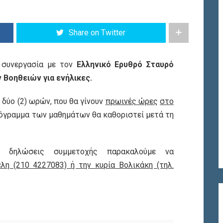
Share on Twitter
 συνεργασία με τον
Ελληνικό Ερυθρό Σταυρό
Βοηθειών για ενήλικες.
ς δύο (2) ωρών, που θα γίνουν
πρωινές ώρες
στο
ρόγραμμα των μαθημάτων θα καθοριστεί μετά τη
ι δηλώσεις συμμετοχής παρακαλούμε να
λη (210 4227083) ή την κυρία Βολικάκη (τηλ.