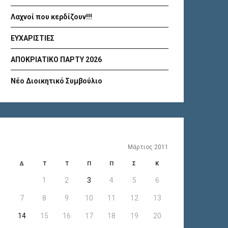
Λαχνοί που κερδίζουν!!!
ΕΥΧΑΡΙΣΤΙΕΣ
ΑΠΟΚΡΙΑΤΙΚΟ ΠΑΡΤΥ 2026
Νέο Διοικητικό Συμβούλιο
Μάρτιος 2011
Δ
Τ
Τ
Π
Π
Σ
Κ
1
2
3
4
5
6
7
8
9
10
11
12
13
14
15
16
17
18
19
20